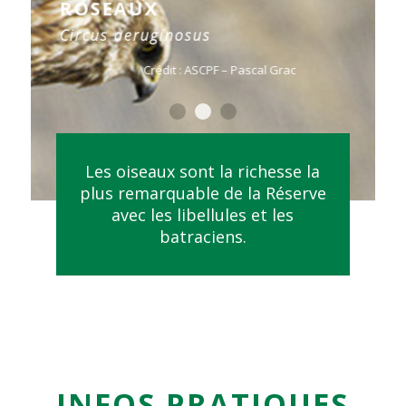
ROSEAUX
Circus aeruginosus
Crédit : ASCPF – Pascal Grac
1
2
3
Les oiseaux sont la richesse la
plus remarquable de la Réserve
avec les libellules et les
batraciens.
INFOS PRATIQUES